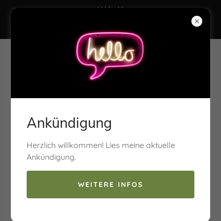
! Urlaub!
3. bis 14. August
Nächste Ordination: Mo, 17. August 2026, ab 8°°
Willkommen
Ankündigung
in der
Ordination Dr. Strasser
Herzlich willkommen! Lies meine aktuelle
Ankündigung.
WEITERE INFOS
Impressum / Kontakt